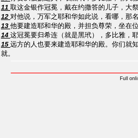
11
取这金银作冠冕，戴在约撒答的儿子，大
12
对他说，万军之耶和华如此说，看哪，那
13
他要建造耶和华的殿，并担负尊荣，坐在
14
这冠冕要归希连（就是黑玳），多比雅，
15
远方的人也要来建造耶和华的殿。你们就
就。
Full onl