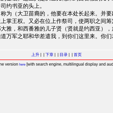
祭司约书亚的头上。
名称为（大卫苗裔的，他要在本处长起来。并要
位上掌王权。又必在位上作祭司，使两职之间筹
耶大雅，和西番雅的儿子贤（贤就是约西亚），
知道万军之耶和华差遣我，到你们这里来。你们
上升
| |
下章
| |
目录
| |
首页
ine version
[with search engine, multilingual display and aud
here