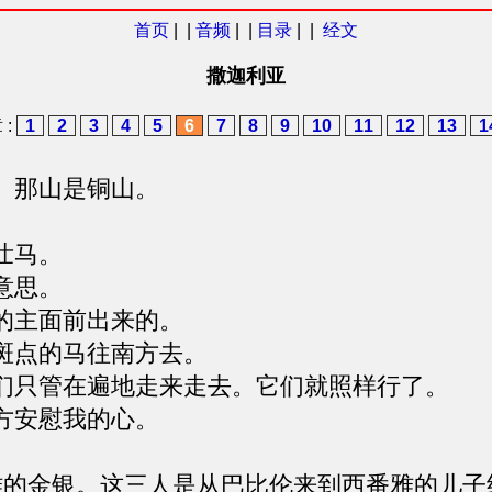
首页
| |
音频
| |
目录
| |
经文
撒迦利亚
 :
1
2
3
4
5
6
7
8
9
10
11
12
13
1
。那山是铜山。
壮马。
意思。
的主面前出来的。
斑点的马往南方去。
们只管在遍地走来走去。它们就照样行了。
方安慰我的心。
雅的金银。这三人是从巴比伦来到西番雅的儿子