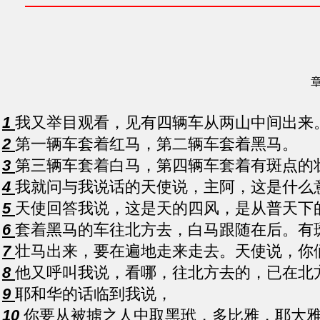
章
1
我又举目观看，见有四辆车从两山中间出来
2
第一辆车套着红马，第二辆车套着黑马。
3
第三辆车套着白马，第四辆车套着有斑点的
4
我就问与我说话的天使说，主阿，这是什么
5
天使回答我说，这是天的四风，是从普天下
6
套着黑马的车往北方去，白马跟随在后。有
7
壮马出来，要在遍地走来走去。天使说，你
8
他又呼叫我说，看哪，往北方去的，已在北
9
耶和华的话临到我说，
10
你要从被掳之人中取黑玳，多比雅，耶大