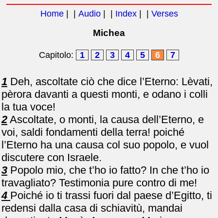
Home
| |
Audio
| |
Index
| |
Verses
Michea
Capitolo:
1
2
3
4
5
6
7
1
Deh, ascoltate ciò che dice l’Eterno: Lèvati,
pèrora davanti a questi monti, e odano i colli
la tua voce!
2
Ascoltate, o monti, la causa dell’Eterno, e
voi, saldi fondamenti della terra! poiché
l’Eterno ha una causa col suo popolo, e vuol
discutere con Israele.
3
Popolo mio, che t’ho io fatto? In che t’ho io
travagliato? Testimonia pure contro di me!
4
Poiché io ti trassi fuori dal paese d’Egitto, ti
redensi dalla casa di schiavitù, mandai