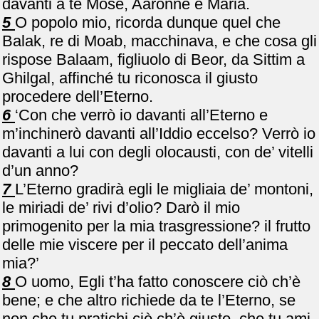
davanti a te Mosè, Aaronne e Maria.
5
O popolo mio, ricorda dunque quel che
Balak, re di Moab, macchinava, e che cosa gli
rispose Balaam, figliuolo di Beor, da Sittim a
Ghilgal, affinché tu riconosca il giusto
procedere dell’Eterno.
6
‘Con che verrò io davanti all’Eterno e
m’inchinerò davanti all’Iddio eccelso? Verrò io
davanti a lui con degli olocausti, con de’ vitelli
d’un anno?
7
L’Eterno gradirà egli le migliaia de’ montoni,
le miriadi de’ rivi d’olio? Darò il mio
primogenito per la mia trasgressione? il frutto
delle mie viscere per il peccato dell’anima
mia?’
8
O uomo, Egli t’ha fatto conoscere ciò ch’è
bene; e che altro richiede da te l’Eterno, se
non che tu pratichi ciò ch’è giusto, che tu ami