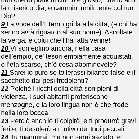
la misericordia, e cammini umilmente col tuo
Dio?
9
La voce dell’Eterno grida alla città, (e chi ha
senno avrà riguardo al suo nome): Ascoltate
la verga, e colui che l’ha fatta venire!
10
Vi son eglino ancora, nella casa
dell’empio, de’ tesori empiamente acquistati,
e l’efa scarso, ch’è cosa abominevole?
11
Sarei io puro se tollerassi bilance false e il
sacchetto dai pesi frodolenti?
12
Poiché i ricchi della città son pieni di
violenza, i suoi abitanti proferiscono
menzogne, e la loro lingua non è che frode
nella loro bocca.
13
Perciò anch’io ti colpirò, e ti produrrò gravi
ferite, ti desolerò a motivo de’ tuoi peccati.
14
Tu mangerai, ma non sarai saziato, e