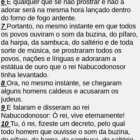
6
E qualquer que se não prostrar e não a
adorar será na mesma hora lançado dentro
do forno de fogo ardente.
7
Portanto, no mesmo instante em que todos
os povos ouviram o som da buzina, do pífaro,
da harpa, da sambuca, do saltério e de toda
sorte de música, se prostraram todos os
povos, nações e línguas e adoraram a
estátua de ouro que o rei Nabucodonosor
tinha levantado.
8
Ora, no mesmo instante, se chegaram
alguns homens caldeus e acusaram os
judeus.
9
E falaram e disseram ao rei
Nabucodonosor: Ó rei, vive eternamente!
10
Tu, ó rei, fizeste um decreto, pelo qual
todo homem que ouvisse o som da buzina,
do pífaro, da harpa, da sambuca, do saltério,