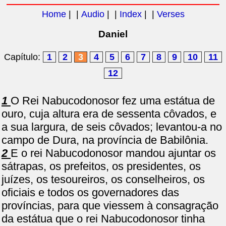
Home
| |
Audio
| |
Index
| |
Verses
Daniel
Capítulo:
1
2
3
4
5
6
7
8
9
10
11
12
1
O Rei Nabucodonosor fez uma estátua de
ouro, cuja altura era de sessenta côvados, e
a sua largura, de seis côvados; levantou-a no
campo de Dura, na província de Babilônia.
2
E o rei Nabucodonosor mandou ajuntar os
sátrapas, os prefeitos, os presidentes, os
juízes, os tesoureiros, os conselheiros, os
oficiais e todos os governadores das
províncias, para que viessem à consagração
da estátua que o rei Nabucodonosor tinha