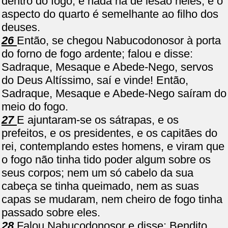
dentro do fogo, e nada há de lesão neles; e o
aspecto do quarto é semelhante ao filho dos
deuses.
26
Então, se chegou Nabucodonosor à porta
do forno de fogo ardente; falou e disse:
Sadraque, Mesaque e Abede-Nego, servos
do Deus Altíssimo, saí e vinde! Então,
Sadraque, Mesaque e Abede-Nego saíram do
meio do fogo.
27
E ajuntaram-se os sátrapas, e os
prefeitos, e os presidentes, e os capitães do
rei, contemplando estes homens, e viram que
o fogo não tinha tido poder algum sobre os
seus corpos; nem um só cabelo da sua
cabeça se tinha queimado, nem as suas
capas se mudaram, nem cheiro de fogo tinha
passado sobre eles.
28
Falou Nabucodonosor e disse: Bendito