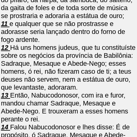
da gaita de foles e de toda sorte de música
se prostraria e adoraria a estátua de ouro;
11
e qualquer que se não prostrasse e
adorasse seria lançado dentro do forno de
fogo ardente.
12
Há uns homens judeus, que tu constituíste
sobre os negócios da província de Babilônia:
Sadraque, Mesaque e Abede-Nego; esses
homens, ó rei, não fizeram caso de ti; a teus
deuses não servem, nem a estátua de ouro,
que levantaste, adoraram.
13
Então, Nabucodonosor, com ira e furor,
mandou chamar Sadraque, Mesaque e
Abede-Nego. E trouxeram a esses homens
perante o rei.
14
Falou Nabucodonosor e lhes disse: É de
propósito, ó Sadraque, Mesaque e Abede-