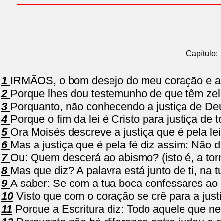
Capítulo:
1
IRMÃOS, o bom desejo do meu coração e a o
2
Porque lhes dou testemunho de que têm ze
3
Porquanto, não conhecendo a justiça de Deus
4
Porque o fim da lei é Cristo para justiça de 
5
Ora Moisés descreve a justiça que é pela lei
6
Mas a justiça que é pela fé diz assim: Não d
7
Ou: Quem descerá ao abismo? (isto é, a torna
8
Mas que diz? A palavra está junto de ti, na 
9
A saber: Se com a tua boca confessares ao 
10
Visto que com o coração se crê para a just
11
Porque a Escritura diz: Todo aquele que ne