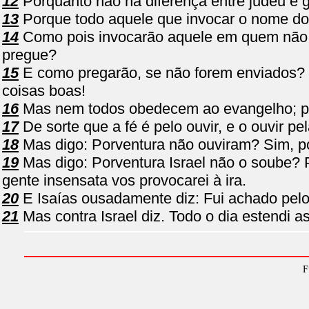
12
Porquanto não há diferença entre judeu e
13
Porque todo aquele que invocar o nome do
14
Como pois invocarão aquele em quem não 
pregue?
15
E como pregarão, se não forem enviados? 
coisas boas!
16
Mas nem todos obedecem ao evangelho; poi
17
De sorte que a fé é pelo ouvir, e o ouvir pe
18
Mas digo: Porventura não ouviram? Sim, por 
19
Mas digo: Porventura Israel não o soube?
gente insensata vos provocarei à ira.
20
E Isaías ousadamente diz: Fui achado pel
21
Mas contra Israel diz. Todo o dia estendi 
F