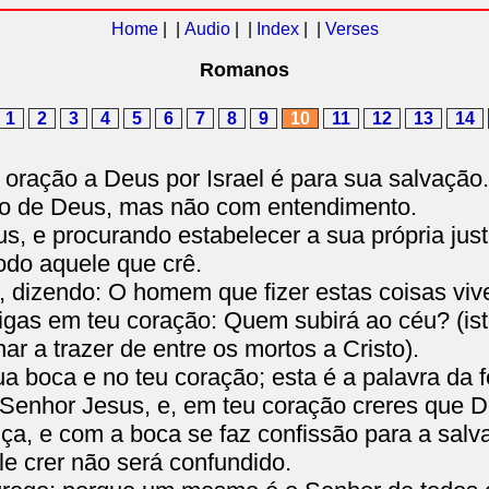
Home
| |
Audio
| |
Index
| |
Verses
Romanos
1
2
3
4
5
6
7
8
9
10
11
12
13
14
ração a Deus por Israel é para sua salvação.
lo de Deus, mas não com entendimento.
, e procurando estabelecer a sua própria justi
todo aquele que crê.
, dizendo: O homem que fizer estas coisas vive
igas em teu coração: Quem subirá ao céu? (isto 
r a trazer de entre os mortos a Cristo).
tua boca e no teu coração; esta é a palavra da
Senhor Jesus, e, em teu coração creres que De
iça, e com a boca se faz confissão para a salv
le crer não será confundido.