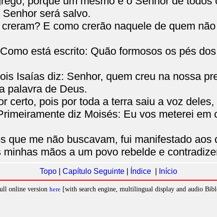
 grego; porque um mesmo é o Senhor de todos 
 Senhor será salvo.
creram? E como crerão naquele de quem não 
Como está escrito: Quão formosos os pés do
s Isaías diz: Senhor, quem creu na nossa p
la palavra de Deus.
certo, pois por toda a terra saiu a voz deles
 Primeiramente diz Moisés: Eu vos meterei em
os que me não buscavam, fui manifestado aos
as minhas mãos a um povo rebelde e contradize
Topo
|
Capítulo Seguinte
|
Índice
|
Início
ull online version
here
[with search engine, multilingual display and audio Bibl