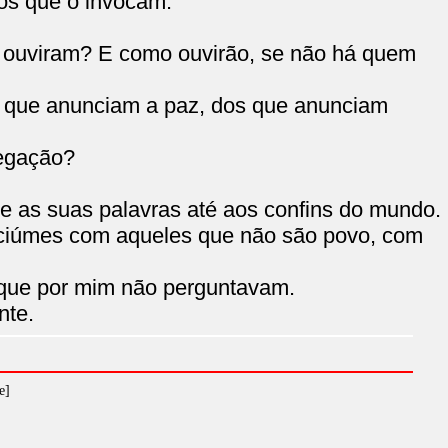
os que o invocam.
ouviram? E como ouvirão, se não há quem
s que anunciam a paz, dos que anunciam
regação?
, e as suas palavras até aos confins do mundo.
 ciúmes com aqueles que não são povo, com
 que por mim não perguntavam.
nte.
e]