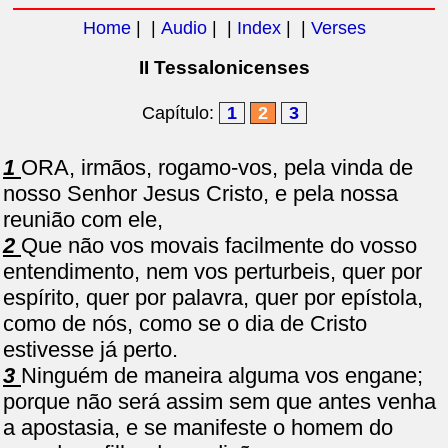
Home
| |
Audio
| |
Index
| |
Verses
II Tessalonicenses
Capítulo:
1
2
3
1
ORA, irmãos, rogamo-vos, pela vinda de
nosso Senhor Jesus Cristo, e pela nossa
reunião com ele,
2
Que não vos movais facilmente do vosso
entendimento, nem vos perturbeis, quer por
espírito, quer por palavra, quer por epístola,
como de nós, como se o dia de Cristo
estivesse já perto.
3
Ninguém de maneira alguma vos engane;
porque não será assim sem que antes venha
a apostasia, e se manifeste o homem do