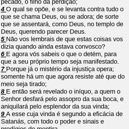
pecado, o filho da perdição;
4
O qual se opõe, e se levanta contra tudo o
que se chama Deus, ou se adora; de sorte
que se assentará, como Deus, no templo de
Deus, querendo parecer Deus.
5
Não vos lembrais de que estas coisas vos
dizia quando ainda estava convosco?
6
E agora vós sabeis o que o detém, para
que a seu próprio tempo seja manifestado.
7
Porque já o mistério da injustiça opera;
somente há um que agora resiste até que do
meio seja tirado;
8
E então será revelado o iníquo, a quem o
Senhor desfará pelo assopro da sua boca, e
aniquilará pelo esplendor da sua vinda;
9
A esse cuja vinda é segundo a eficácia de
Satanás, com todo o poder e sinais e
prodígios de mentira,