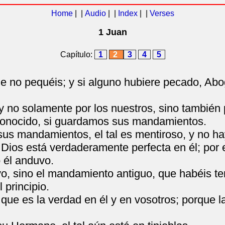
Home
| |
Audio
| |
Index
| |
Verses
1 Juan
Capítulo:
1
2
3
4
5
ue no pequéis; y si alguno hubiere pecado, Ab
y no solamente por los nuestros, sino también 
onocido, si guardamos sus mandamientos.
sus mandamientos, el tal es mentiroso, y no ha
 Dios está verdaderamente perfecta en él; por
 él anduvo.
 sino el mandamiento antiguo, que habéis ten
 principio.
e es la verdad en él y en vosotros; porque la