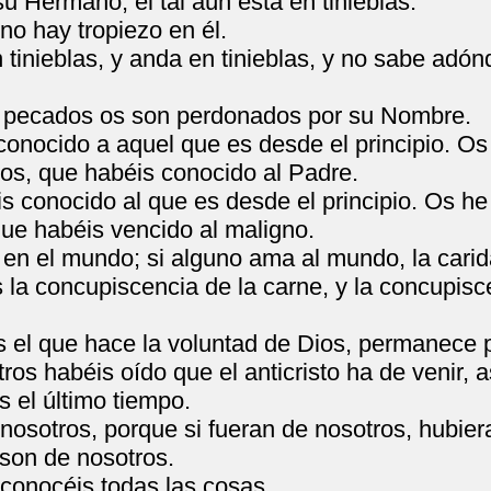
su Hermano, el tal aún está en tinieblas.
no hay tropiezo en él.
inieblas, y anda en tinieblas, y no sabe adónd
os pecados os son perdonados por su Nombre.
onocido a aquel que es desde el principio. Os
itos, que habéis conocido al Padre.
 conocido al que es desde el principio. Os he 
que habéis vencido al maligno.
en el mundo; si alguno ama al mundo, la carida
a concupiscencia de la carne, y la concupiscen
 el que hace la voluntad de Dios, permanece 
tros habéis oído que el anticristo ha de venir
 el último tiempo.
 nosotros, porque si fueran de nosotros, hubie
 son de nosotros.
 conocéis todas las cosas.