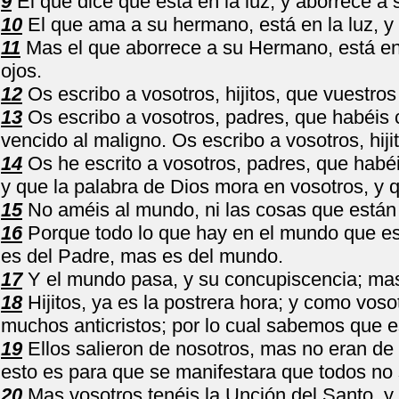
9
El que dice que está en la luz; y aborrece a 
10
El que ama a su hermano, está en la luz, y 
11
Mas el que aborrece a su Hermano, está en t
ojos.
12
Os escribo a vosotros, hijitos, que vuestr
13
Os escribo a vosotros, padres, que habéis c
vencido al maligno. Os escribo a vosotros, hij
14
Os he escrito a vosotros, padres, que habéis
y que la palabra de Dios mora en vosotros, y 
15
No améis al mundo, ni las cosas que están 
16
Porque todo lo que hay en el mundo que es l
es del Padre, mas es del mundo.
17
Y el mundo pasa, y su concupiscencia; mas
18
Hijitos, ya es la postrera hora; y como voso
muchos anticristos; por lo cual sabemos que es
19
Ellos salieron de nosotros, mas no eran de
esto es para que se manifestara que todos no
20
Mas vosotros tenéis la Unción del Santo, y