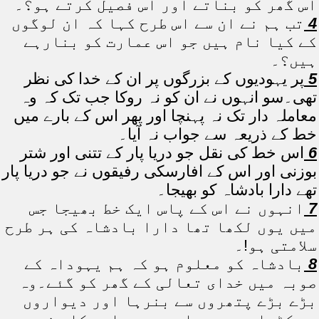
اس گھر کو بناتے اور اس فصیل کرتے ہو؟۔
4
تب ہم نے ان سے اس طرح کہا کہ ان لوگوں
کے کیا نام ہیں جو اس عمارت کو بنارہے
ہیں؟۔
5
پر یہودیوں کے بزرگوں پر ان کے خدا کی نظر
تھی۔سو انہوں نے ان کو نہ روکا جب تک کہ وہ
معاملہ دار تک نہ پہنچا اور پھر اس کے بارے میں
خط کے ذریعہ سے جواب نہ آیا۔
6
اس خط کی نقل جو دریا پار کے تتنی اور شتر
بوزنی اور اس کے افارسکی رفیقوں نے جو دریا پار
تھے دارا بادشاہ کو بھیجا۔
7
انہوں نے اس کے پاس ایک خط بھیجا جس
میں یوں لکھا تھا دارا بادشاہ کی ہر طرح
سلامتی ہو!۔
8
بادشاہ کو معلوم ہو کہ ہم یہوداہ کے
صوبہ میں خدای تعالی کے گھر کو گئے۔وہ
بڑے بڑے پتھروں سے بنرہا اور دیواروں