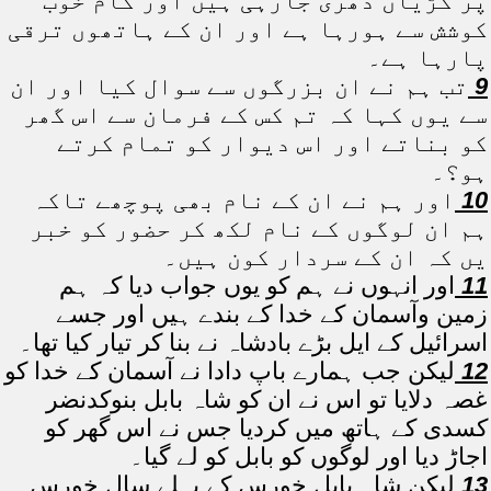
پر کڑیاں دھری جارہی ہیں اور کام خوب
کوشش سے ہورہا ہے اور ان کے ہاتھوں ترقی
پارہا ہے۔
9
تب ہم نے ان بزرگوں سے سوال کیا اور ان
سے یوں کہا کہ تم کس کے فرمان سے اس گھر
کو بناتے اور اس دیوار کو تمام کرتے
ہو؟۔
10
اور ہم نے ان کے نام بھی پوچھے تاکہ
ہم ان لوگوں کے نام لکھ کر حضور کو خبر
یں کہ ان کے سردار کون ہیں۔
11
اور انہوں نے ہم کو یوں جواب دیا کہ ہم
زمین وآسمان کے خدا کے بندے ہیں اور جسے
اسرائیل کے ایل بڑے بادشاہ نے بنا کر تیار کیا تھا۔
12
لیکن جب ہمارے باپ دادا نے آسمان کے خدا کو
غصہ دلایا تو اس نے ان کو شاہ بابل بنوکدنضر
کسدی کے ہاتھ میں کردیا جس نے اس گھر کو
اجاڑ دیا اور لوگوں کو بابل کو لے گیا۔
13
لیکن شاہ بابل خورس کے پہلے سال خورس