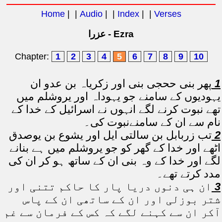
Home
| |
Audio
| |
Index
| |
Verses
عزرا - Ezra
Chapter:
1
2
3
4
5
6
7
8
9
10
1
پھر بنی ححجی بنی اور زکریاہ بن عدو ان
یہودیوں کے سامنے جو یہوداہ اور یروشلم میں
تھے نبوت کرنے لگے انہوں نے اسرائیل کے خدا کے
نام سے ان کے سامنےنبوت کی۔
2
تب زربابل بن سالتی ایل اور یشوع بن یوصدق
اٹھے اور خدا کے گھر کو جو یروشلم میں ہے بنانے
لگے اور خدا کے وہ بنی ان کے ساتھ ہو کر ان کی
مدد کرتے تھے۔
3
ان ہی دنوں دریا پار کا حاکم تتنی اور
شتر بوزلی اور ان کے ساتھی ان کے پاس
آکر ان سے کہنے لگے کہ کس کے فرمان سے غم