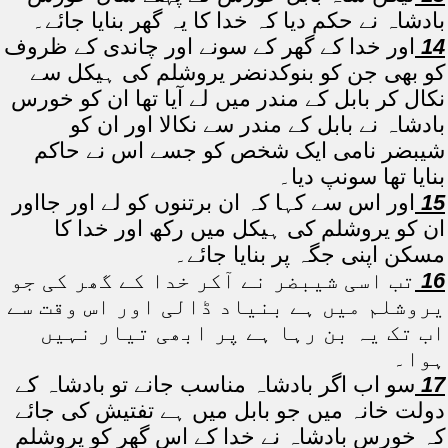
بادشاہ نے حکم دیا کہ خدا کا یہ گھر بنایا جائے۔
14
اور خدا کے گھر کے سونے اور چاندی کے ظروف
کو بھی جن کو بنوکدنضر یروشلم کی ہیکل سے
نکال کر بابل کے مندر میں لے آیا تھا ان کو خورس
بادشاہ نے بابل کے مندر سے نکالا اور ان کو
شیبضر نامی ایک شخص کو جسے اس نے حاکم
بنایا تھا سونپ دیا۔
15
اور اس سے کہا کہ ان برتنوں کو لے اور جااور
ان کو یروشلم کی ہیکل میں رکھ اور خدا کا
مسکن اپنی جگہ پر بنایا جائے۔
16
تب اسی شیبضر نے آکر خدا کے گھر کی جو
یروشلم میں ہے بنیاد ڈالی اور اس وقت سے
اب تک یہ بن رہا ہے پر ابھی تیار نہیں
ہوا۔
17
سو اب اگر بادشاہ مناسب جانے تو بادشاہ کے
دولت خانہ میں جو بابل میں ہے تفتیش کی جائے
کہ خورس بادشاہ نے خدا کے اس گھر کو یروشلم