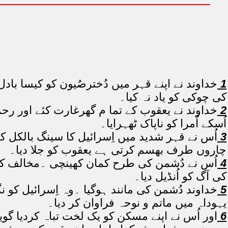
1
خداوند نے اپنے قہر میں دُخترصُیون کو کیسا بادل 
کی چوکی کو یاد نہ کیا۔
2
خداوند نے یعقوب کے تما م گھرغارت کئے اور رحم ن
اُسکے اُمرا کو ناپاک ٹھہرایا۔
3
اُس نے قہر شدید میں اِسرائیل کا سینگ بالکل ک
چاروں طرف بھسم کرتی ہے یعقوب کو جلا دیا۔
4
اُس نے دُشمن کی طرح کمان کھینچی ۔مخالف کی 
کی آگ کو اُنڈیل دیا۔
5
خداوند دُشمن کی مانند ہوگیا ۔وہ اِسرائیل کو ن
یہوداہ میں ماتم و نوحہ فراوان کر دیا۔
6
اور اُس نے اپنے مسکن کو یک لخت تباہ کردیا گوی