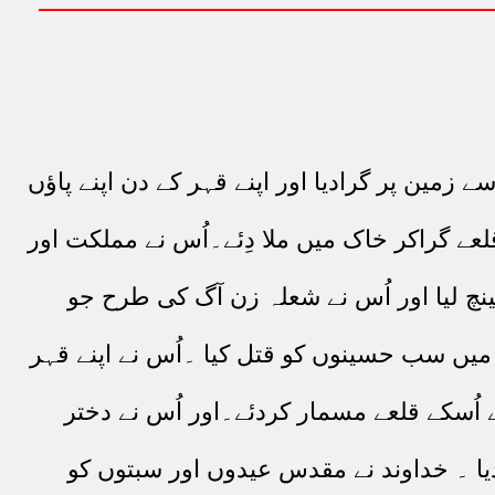
ے زمین پر گرادیا اور اپنے قہر کے دن اپنے پاؤں
قلعے گراکر خاک میں ملا دِئے۔اُس نے مملکت اور
ینچ لیا اور اُس نے شعلہ زن آگ کی طرح جو
میں سب حسینوں کو قتل کیا ۔اُس نے اپنے قہر
ے اُسکے قلعے مسمار کردئے۔اور اُس نے دختر
ردیا ۔ خداوند نے مقدس عیدوں اور سبتوں کو