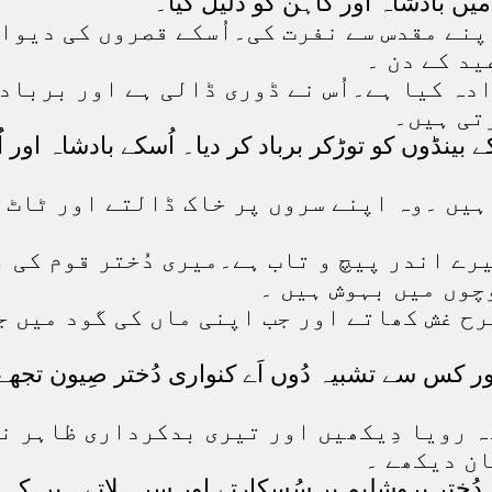
ں بادشاہ اور کاہن کو ذلیل کیا۔
پنے مقدس سے نفرت کی۔اُسکے قصروں کی دیوار
ید کے دن ۔
دہ کیا ہے۔اُس نے ڈوری ڈالی ہے اور برباد
تی ہیں۔
ینڈوں کو توڑکر برباد کر دیا۔ اُسکے بادشاہ اور ا
ش ہیں ۔وہ اپنے سروں پر خاک ڈالتے اور ٹا
یرے اندر پیچ و تاب ہے۔میری دُختر قوم کی 
چوں میں بہوش ہیں ۔
ح غش کھاتے اور جب اپنی ماں کی گود میں جا
ر کس سے تشبیہ دُوں اَے کنواری دُختر صِیون تجھے
 رویا دِیکھیں اور تیری بدکرداری ظاہر نہ 
ان دیکھے ۔
ہ دُختر یروشلیم پر سُسکارتے اور سر ہلاتے ہیں ک