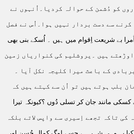
وں کو دُشمن کے حوالہ کردیا۔اُنہوں نے
 کرنے سے دست بردار نہیں ہوا۔اُس نے فصل
ُمرا بے شریعت اِقوام میں ہیں ۔ اُسکے بنی بھی
ٹ اوڑھتے ہیں ۔یروشلیم کی کنواریاں زمین
بربادی کے باعث میرا کلیجہ نکل آیا ۔
ن بلب ہوتے ہیں تو اُن سے کہتے ہیں کہ
 کسکی مانند جان کر تسلی دُوں ؟کیونکہ تیرا
کی تاکہ تجھے اِسیری سے واپس لاتے بلکہ
ہ کیا یہ وہی شہر ہے جسے لوگ کمالِ حُسن اور