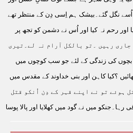
ُسے نگل گئے۔بیشک ہم اِسی دِن کے منتظر تھے
دیا اور رحم نہ کیا اور اُس نے دشمن کو تجھ پر
ح جاری رہیں ۔تو بالکل آرام نہ لے۔تیری
پنے بچوں کی زندگی کے لئے جو سب کوچوں میں
 کھائیں ؟کیا کاہن اور بنی خداوند کے مقدس میں
ہوئے تو نے اپنے قہر کے دِن اُنکو قتل
 رہا۔جنکو میں نے گود میں کھلایا اور پالا پوسا