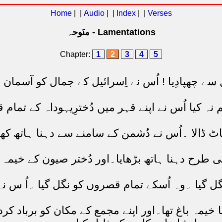
Home
| |
Audio
| |
Index
| |
Verses
منَوحہ - Lamentations
Chapter:
1
2
3
4
5
سے چھپادِیا ! اُس نے اِسرائیل کے جمال کو آسمان س
ہ کیا اُس نے اپنے قہر میں دُخترِیہوداہ کے تمام 
اٹ ڈالا ۔اُس نے دُشمن کے سامنے سے دہنا ہاتھ کھ
طرح دہنا ہاتھ بڑھایا۔اور دُختر صیون کے خیمہ 
گل گیا ۔وہ اُسکے تمام قصروں کو نگل گیا ۔اُ س ن
ا خیمہ باغ تھا۔اور اپنے مجمع کے مکان کو برباد ک