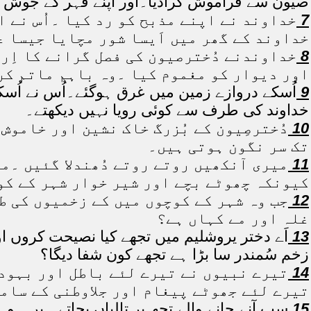
صیون سے فراموش کرادیا۔اور اپنے قہر کے جوش می
7
خداوند نے اپنے مذبح کو رد کیا ۔اُس نے ا
خداوند کے گھر میں اَیسا شور مچایا جیسا ع
8
خداوندنے دُخترصیون کی فصل گرانے کا اِرا
اور دیوار کو مغموم کیا ۔وہ باہم ماتم کر
9
اُسکے دروازے زمین میں غرق ہوگئے۔اُس نے اُسکے ب
خداوند کی طرف سے کوئی رویا نہیں دیکھتے۔
10
دُخترصِیون کے بُزرگ خاک نشین اور خامو
تک سر نگون ہوتی ہیں۔
11
میری آنکھیں روتے روتے دُھندلا گئیں ۔م
کیونکہ چھوٹے بچے اور شیر خوار شہر کے کو
12
جب وہ شہر کے کوچوں میں کے زخمیوں کی طر
غلہ اور مے کہاں ہے؟
13
اَے دختر یروشلیم میں تجھے کیا نصیحت کروں او
زخم سُمندر سا بڑا ہے تجھے کون شفا دیگا؟
14
تیرے نبیوں نے تیرے لئے باطل اور بہودہ
تیرے لئے جھوٹے پیغام اور جلاوطنی کے سام
15
سب آنے جانے والے تجھ پر تالیاں بجاتے ہیں ۔و