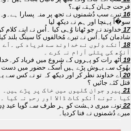
فرحت جہان کہتے تھے؟
16
تیرے سب دُشمنوں نے تجھ پر منہ پسارا ہے۔وہ 
سو�آ پہنچا اور ہم نے دیکھ لیا
17
خداوند نے جو ٹھانا وُہی کیا ۔اُس نے اپنے کلام ک
شادمان کیا۔اُس نے تیرے مُخالفوں کا سینگ بلند کیا
18
اُنکے دِلوں نے خداوند سے فریاد کی ۔اَے
آنکھ کی پتلی آرام نہ کرے ۔
19
اُٹھ رات کو پہروں کے شروع میں فریاد کر۔خداو
بھُوک سے بہوش پڑے ہیں اُسکے حضور میں دست دُع
20
اَے خداوند نظر کر اور دیکھ کہ تو نے کس سے یہ 
قتل کئے جائیں ؟
21
پیرو جوان گلیوں میں خاک پر پڑے ہیں۔ م
کیا ۔تونے اُنکو کاٹ ڈالا اور رحم نہ کیا ۔
22
تونے میری دہشت کو ہر طرف سے گویا عید دِن بُلا
میرے دُشمنوں نے فنا کردیا۔