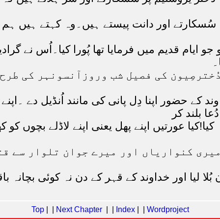
سُسکارتے اور دانت پیستے ہیں۔وہ کہتے ہیں ہم ا
و جو ایام قدیم میں فرمایا تھا پُورا کیا۔اُس نے گرا
۔
 دُخترصِیون کی فصیل شب وروزآنسونہر کی طر
ند کے حضور اپنا دِل پانی کی مانند اُنڈیل دے ۔ا
ا بلند کر
کیا!کیا عورتیں اپنے پھل یعنی اپنے لاڈلے بچوں کو
یری کنواریاں اور میرے جوان تلوار سے قتل 
 لیا اور خداوند کے قہر کے دن نہ کوئی بچانہ باقی
Top
| |
Next Chapter
| |
Index
| |
Wordproject