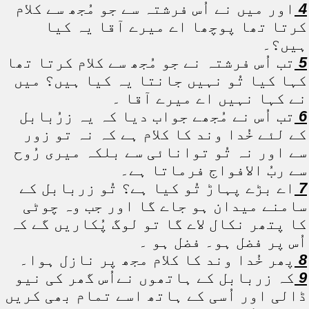
4
اور میں نے اُس فرشتہ سے جو مُجھ سے کلام
کرتا تھا پوچھا اے میرے آقا یہ کیا
ہیں؟۔
5
تب اُس فرشتہ نے جو مُجھ سے کلام کرتا تھا
کہا کیا تُو نہیں جانتا یہ کیا ہیں؟ میں
نے کہا نہیں اے میرے آقا ۔
6
تب اُس نے مُجھے جواب دیا کہ یہ زرُبابل
کے لئے خُدا وند کا کلام ہے کہ نہ تو زور
سے اور نہ تُو توانائی سے بلکہ میری رُوح
سے ربُ الافواج فرماتا ہے۔
7
اے بڑے پہاڑ تُو کیا ہے؟ تُو زربابل کے
سامنے میدان ہو جاے گا اور جب وہ چوٹی
کا پتھر نکال لاے گا تو لوگ پُکاریں گے کہ
اُس پر فضل ہو۔ فضل ہو ۔
8
پھر خُدا وند کا کلام مجھ پر نازل ہوا۔
9
کہ زربابل کے ہاتھوں نےاُس گھر کی نیو
ڈالی اور اُسی کے ہاتھ اسے تمام بھی کریں