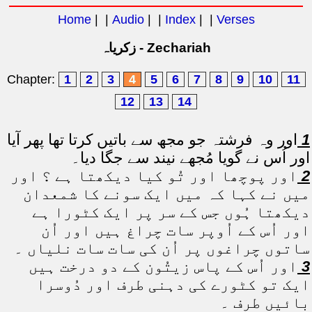
Home
| |
Audio
| |
Index
| |
Verses
زکریاہ - Zechariah
Chapter:
1
2
3
4
5
6
7
8
9
10
11
12
13
14
1
اور وہ فرشتہ جو مجھ سے باتیں کرتا تھا پھر آیا
اور اُس نے گویا مُجھے نیند سے جگا دیا۔
2
اور پوچھا اور تُو کیا دیکھتا ہے ؟ اور
میں نے کہا کہ میں ایک سونے کا شمعدان
دیکھتا ہُوں جس کے سر پر ایک کٹورا ہے
اور اُس کے اُوپر سات چراغ ہیں اور اُن
ساتوں چراغوں پر اُن کی سات سات نلیاں ۔
3
اور اُس کے پاس زیتُون کے دو درخت ہیں
ایک تو کٹورے کی دہنی طرف اور دُوسرا
بائیں طرف ۔