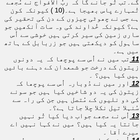
گے۔تب تُو جانے گا کہ ربُ الافواج نے مُجھے
تُمہارے پاس بھیجا ہے۔(10 ) کیونکہ کون
ہے جس نے چھوٹی چیزوں کے دن کی تحقیر کی
ہے؟ کیونکہ خُداوند کی وہ سات آنکھیں جو
ساری زمین کی سیر کرتی ہیں خوشی سے اُس
ساہول کو دیکھتی ہیں جو زربابل کے ہاتھ
میں ہے۔
11
تب میں نے اُس سے پوچھا کہ یہ دونوں
زیتون کے درخت جو شمعدان کے دہنے بائیں
ہیں کیا ہیں؟ ۔
12
اور میں نے دُوبارہ اُس سے پوچھا کہ
زیتون کی یہ دو شاخیں کیا ہیں جو سونے
کی دو نلیوں کے مُتصل ہیں جن کی راہ سے
سُنہلا تیل نکلا چلا جاتا ہے؟۔
13
اُس نے مجھے جواب دیا کیا تُو نہیں
جانتا یہ کیا ہیں؟ میں نے کہا نہیں اے
میرے آقا ۔