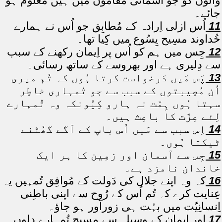
والوں کو جو آسمانی مقاموں میں ہیں معلُوم ہو
جائے۔
11
اُس ازلی اِرادہ کے مُطابِق جو اُس نے ہمارے
خُداوند مسِیح یِسُوع میں کِیا تھا۔
12
جِس میں ہم کو اُس پر اِیمان رکھنے کے سبب
سے دِلیری ہے اور بھروسے کے ساتھ رسائی۔
13
پَس مَیں دَرخواست کرتا ہُوں کہ تُم میری
اُن مُصِیبتوں کے سبب سے جو تُمہاری خاطِر
سہتا ہُوں ہِمّت نہ ہارو کِیُونکہ وہ تُمہارے
لِئے عِزّت کا باعِث ہیں۔
14
اِس سبب سے مَیں اُس باپ کے آگے گھُٹنے
ٹیکتا ہُوں۔
15
جِس سے آسمان اور زمِین کا ہر ایک
خاندان نامزد ہے۔
16
کہ وہ اپنے جلال کی دَولت کے مُوافِق تُمہیں یہ
عِنایت کرے کہ تُم اُس کے رُوح سے اپنی باطِنی
اِنسانِیّت میں بہُت ہی زورآور ہو جاؤ۔
17
اور اِیمان کے وسِیلہ سے مسِیح تُمہارے دِلوں