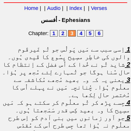
Home
| |
Audio
| |
Index
| |
Verses
أفسس - Ephesians
Chapter:
1
2
3
4
5
6
1
اِسی سبب سے مَیں پَولُس جو تُم غَیرقَوم
والوں کی خاطِر مسِیح یِسُوع کا قَیدی ہُوں۔
2
شاید تُم نے خُدا کے اُس فضل کے اِنتظام کا
حال سُنا ہوگا جو تُمہارے لِئے مُجھ پر ہُؤا۔
3
یعنی یہ کہ وہ بھید مُجھے مُکاشفہ سے
معلُوم ہُؤا۔ چُنانچہ مَیں نے پہلے اُس کا
مُختصر حال لِکھا ہے۔
4
جِسے پڑھ کر تُم معلُوم کر سکتے ہو کہ مَیں
مسِیح کا وہ بھید کِس قدر سَمَجھتا ہُوں۔
5
جو اَور زمانوں میں بنی آدم کو اِس طرح
معلُوم نہ ہُؤا تھا جِس طرح اُس کے مُقدّس