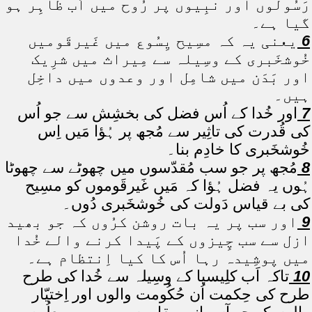
رَسُولوں اور نبِیوں پر رُوح میں اَب ظاہِر ہو
گیا ہے۔
6
یعنی یہ کہ مسِیح یِسُوع میں غَیرقَومیں
خُوشخَبری کے وسِیلہ سے مِیراث میں شرِیک
اور بَدَن میں شامِل اور وعدوں میں داخِل
ہیں۔
7
اور خُدا کے اُس فضل کی بخشِش سے جو اُس
کی قُدرت کی تاثِیر سے مُجھ پر ہُؤا مَیں اِس
خُوشخَبری کا خادِم بنا۔
8
مُجھ پر جو سب مُقدّسوں میں چھوٹے سے چھوٹا
ہُوں یہ فضل ہُؤا کہ مَیں غَیرقَوموں کو مسِیح
کی بے قیاس دَولت کی خُوشخَبری دُوں۔
9
اور سب پر یہ بات روشن کرُوں کہ جو بھید
ازل سے سب چِیزوں کے پَیدا کرنے والے خُدا
میں پوشِیدہ رہا اُس کا کیا اِنتظام ہے۔
10
تاکہ اَب کلِیسیا کے وسِیلہ سے خُدا کی طرح
طرح کی حِکمت اُن حُکُومت والوں اور اِختیّار