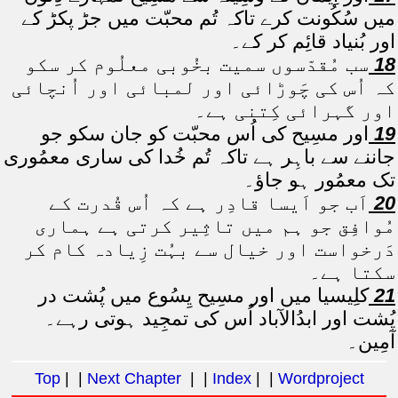
میں سُکُونت کرے تاکہ تُم محبّت میں جڑ پکڑ کے
اور بُنیاد قائِم کر کے۔
18
سب مُقدّسوں سمیت بخُوبی معلُوم کر سکو
کہ اُس کی چَوڑائی اور لمبائی اور اُنچائی
اور گہرائی کِتنی ہے۔
19
اور مسِیح کی اُس محبّت کو جان سکو جو
جاننے سے باہِر ہے تاکہ تُم خُدا کی ساری معمُوری
تک معمُور ہو جاؤ۔
20
اَب جو اَیسا قادِر ہے کہ اُس قُدرت کے
مُوافِق جو ہم میں تاثِیر کرتی ہے ہماری
دَرخواست اور خیال سے بہُت زِیادہ کام کر
سکتا ہے۔
21
کلِیسیا میں اور مسِیح یِسُوع میں پُشت در
پُشت اور ابدُالآباد اُس کی تمجِید ہوتی رہے۔
آمِین۔
Top
| |
Next Chapter
| |
Index
| |
Wordproject