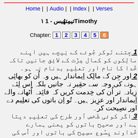
Home
| |
Audio
| |
Index
| |
Verses
۱ تیمِتھُیس - 1Timothy
Chapter:
1
2
3
4
5
6
1
جِتنے نَوکر جُوئے کے نِیچے ہیں اپنے
مالِکوں کو کمال عِزّت کے لائِق جانیں تاکہ
خُدا کا نام اور تعلِیم بدنام نہ ہو۔
2
اور جِن کے مالِک اِیماندار ہیں وہ اُن کو بھائِی
ہونے کی وجہ سے حقِیر نہ جانیں بلکہ اِس لِئے
زِیادہ تر اُن کی خِدمت کریں کہ فائِدہ اُٹھانے والے
اِیماندار اور عزِیز ہیں۔ تُو اِن باتوں کی تعلِیم دے
اور نصِیحت کر۔
3
اگر کوئی شَخص اَور طرح کی تعلِیم دیتا
ہے اور صحیح باتوں کو یعنی ہمارے
خُداوند یِسُوع مسِیح کی باتوں اور اُس کی