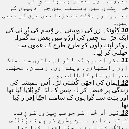
بیہُودہ اور نُقصان پہُنچانے والی
خواہِشوں میں پھنستے ہیں جو آدمِیوں کو
تباہی اور ہلاکت کے دریا میں غرق کر دیتی
ہیں۔
10
کِیُونکہ زر کی دوستی ہر قِسم کی بُرائی کی
ایک جڑ ہے جِس کی آرزُو میں بعض نے گُمراہ
ہوکر اپنے دِلوں کو طرح طرح کے غموں سے
چھلنی کر لِیا۔
11
مگر اَے مردِ خُدا! تُو اِن باتوں سے بھاگ
اور راستبازی۔ دِینداری۔ اِیمان۔ محبّت۔
صبر اور حِلم کا طالِب ہو۔
12
اِیمان کی اچھّی کُشتی لڑ۔ اُس ہمیشہ کی
زِندگی پر قبضہ کر لے جِس کے لِئے تُو بُلایا گیا تھا
اور بہُت سے گواہوں کے سامنے اچھّآ اِقرار کِیا
تھا۔
13
مَیں اُس خُدا کو جو سب چِیزوں کو زِندہ
کرتا ہے اور مسِیح یِسُوع کو جِس نے پُنطیُس
پِیلاطُس کے سامنے اچھّا اِقرار کِیا تھا