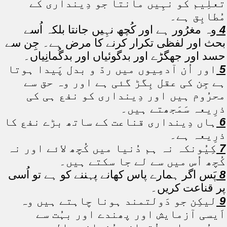
تعلِیم کو نہِیں مانتا جو دِینداری کے
مُطابِق ہے۔
4
وہ مغرُور ہے اور کُچھ نہِیں جانتا بلکہ اُسے
بحث اور لفظی تکرار کرنے کا مرض ہے۔ جِن سے
حسد اور جھگڑے اور بدگوئیاں اور بدگُمانِیاں۔
5
اور اُن آدمِیوں میں ردّ و بدل پَیدا ہوتا
ہے جِن کی عقل بِگڑ گئی ہے اور وہ حق سے
محرُوم ہیں اور دِینداری کو نفع ہی کی
ذرِیعہ سَمَجھتے ہیں۔
6
ہاں دِینداری قناعت کے ساتھ بڑے نفع کا
ذرِیعہ ہے۔
7
کِیُونکہ نہ ہم دُنیا میں کُچھ لائے اور نہ
کُچھ اُس میں سے لے جا سکتے ہیں۔
8
پَس اگر ہمارے پاس کھانے پہننے کو ہے تو اُسی
پر قناعت کریں۔
9
لیکِن جو دَولتمند ہونا چاہتے ہیں وہ
اَیسی آزمایش اور پھندے اور بہُت سے