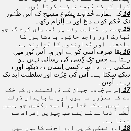
گواہ کر کے تُجھے تاکِید کرتا ہُوں۔
14
کہ ہمارے خُداوند یِسُوع مسِیح کے اُس ظُہُور
تک حُکم کو بے داغ اور بے اِلزام رکھ۔
15
جِسے وہ مُناسِب وقت پر نُمایاں کرے گا جو
مُبارک اور واحِد حاکِم۔ بادشاہوں کا
بادشاہ اور خُداوندوں کا خُداوند ہے۔
16
بقا صِرف اُسی کو ہے اور وہ اُس نُور میں
رہتا ہے جِس تک کِسی کی رسائی نہِیں ہو
سکتی ہے۔ نہ اُسے کِسی اِنسان نے دیکھا اور نہ
دیکھ سکتا ہے۔ اُس کی عِزّت اور سلطنت ابد تک
رہے۔ آمِین۔
17
اِس موجُودہ جہان کے دَولتمندوں کو حُکم
دے کہ مغرُور نہ ہوں اور ناپایدار دَولت
پر نہِیں بلکہ خُدا پر اُمِید رکھّیں جو ہمیں
لُطف اُٹھانے کے لِئے سب چِیزیں اِفراط سے
دیتا ہے۔
18
اور نیکی کریں اور اچھّے کاموں میں