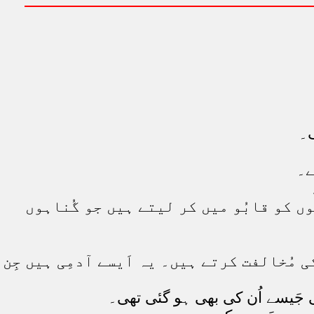
ک۔
ے۔
وں کو قابُو میں کر لیتے ہیں جو گُناہوں
ی مُخالفت کرتے ہیں۔ یہ اَیسے آدمِی ہیں جِن
 جَیسے اُن کی بھی ہو گئی تھی۔