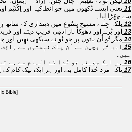
10
لیکِن تُو نے تعلِیم۔ چال چلن۔ اِرادہ۔ اِیمان۔ 
11
یعنی اَیسے دُکھوں میں جو انطاکیہ اور اِکُنیُم ا
سے چھُڑا لِیا۔
12
بلکہ جِتنے مسِیح یِسُوع میں دِینداری کے ساتھ 
13
اور بُرے اور دھوکا باز آدمِی فریب دیتے اور فری
14
مگر تُو اُن باتوں پر جو تُو نے سیکھی تھِیں اور جِن
15
اور تُو بچپن سے اُن پاک نوِشتوں سے واقِف 
ہیں۔
16
ہر ایک صحِیفہ جو خُدا کے اِلہام سے ہے ت
17
تاکہ مردِ خُدا کامِل بنے اور ہر ایک نیک کام کے لِئ
io Bible]