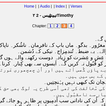
Home
| |
Audio
| |
Index
| |
Verses
۲ تیمِتھُیس - 2Timothy
Chapter:
1
2
3
4
ں گے۔
غرُور۔ بدگو۔ ماں باپ کے نافرمان۔ ناشُکر۔ ناپا
ے۔ بے ضبط۔ تُندمِزاج۔ نیکی کے دُشمن۔
بت عِش و عِشرت کو زِیادہ دوست رکھنے والے ہوں گ
کو قُبُول نہ کریں گے۔ اَیسوں سے بھی کِنارہ کرنا۔
ے پاؤں گُھس آتے ہیں اور اُن چھچھوری عَورت
 کے بس میں ہیں۔
ان تک کبھی نہِیں پہُنچتِیں۔
 کی مُخالفت کی تھی اُسی طرح یہ لوگ بھی حق ک
تبار سے نامقبُول ہیں۔
ہ اُن کی نادانی سب آدمِیوں پر ظاہِر ہو جائے گی