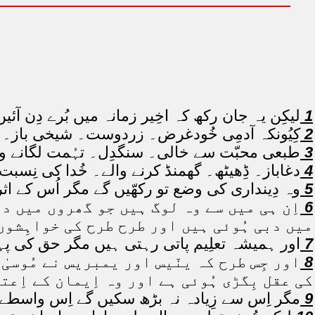
1
لیکِن یہ جان رکھ کہ اخِیر زمانہ میں بُرے دِن آئی
2
کِیُونکہ آدمِی خُودغرض۔ زردوست۔ شیخی باز۔ م
3
طبعی محبّت سے خالی۔ سنگدِل۔ تہُمت لگانے وال
4
دغاباز۔ ڈِھیٹھ۔ گھمنڈ کرنے والے۔ خُدا کی نِس
5
وہ دِینداری کی وضع تو رکھّیں گے مگر اُس کے اثر 
6
اِن ہی میں سے وہ لوگ ہیں جو گھروں میں دب
میں دبی ہُوئی ہیں اور طرح طرح کی خواہِشوں
7
اور ہمیشہ تعلِیم پاتی رہتی ہیں مگر حق کی پہچ
8
اور جِس طرح کہ ینّیس اور یمبریس نے مُوسیٰ
کی عقل بِگڑی ہُوئی ہے اور وہ اِیمان کے اِع
9
مگر اِس سے زِیادہ نہ بڑھ سکیں گے اِس واسطے ک