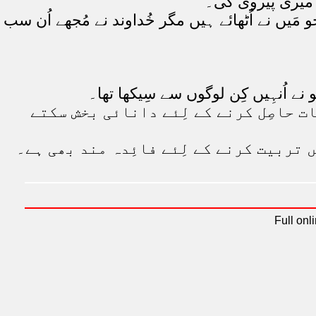
ں میری پَیروی کی۔
و مَیں نے اُٹھائے ہیں مگر خُداوند نے مُجھے اُن سب
ُو نے اُنہِیں کِن لوگوں سے سِیکھا تھا۔
ِجات حاصِل کرنے کے لِئے دانائی بخش سکتے
ں تربیت کرنے کے لِئے فائِدہ مند بھی ہے۔
Full onl