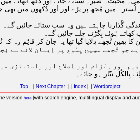
تحمُّل۔ محبّت۔ صبر۔ ستائے جانے اور دُکھ اُٹھانے می
ور لُسترہ میں مُجھ پر پڑے اور اَور دُکھوں میں بھی ج
زِندگی گُذارنا چاہتے ہیں وہ سب ستائے جائیں گے۔
ب کھاتے ہُوئے بِگڑتے چلے جائیں گے۔
 کا یقِین تُجھے دِلایا گیا تھا یہ جان کر قائِم رہ کہ ت
ہے جو تُجھے مسِیح یِسُوع پر اِیمان لانے سے ن
علِیم اور اِلزام اور اِصلاح اور راستبازی می
ے بِالکُل تیّار ہو جائے۔
Top
| |
Next Chapter
| |
Index
| |
Wordproject
ine version
[with search engine, multilingual display and aud
here