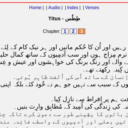
Home
| |
Audio
| |
Index
| |
Verses
Titus - طِطُس
Chapter:
1
2
3
بِع رہیں اور اُن کا حُکم مانیں اور ہر نیک کام کے لِئ
نرم مِزاج ہوں اور سب آدمِیوں کے ساتھ کمال حل
انے والے اور رنگ برنگ کی خواہِشوں اور عیش و ع
 کِینہ رکھتے تھے۔
نسان کے ساتھ اُس کی اُلفت ظاہِر ہُوئی۔
ں کے سبب سے نہِیں جو ہم نے خُود کئے بلکہ اپنی ر
 ہم پر اِفراط سے نازِل کِیا۔
ی زِندگی کی اُمِید کے مُطابِق وارِث بنیں۔
ِن باتوں کا یقِینی طور سے دعویٰ کرے تاکہ جِن
تیں بھلی اور آدمِیوں کے واسطے فائِدہ مند