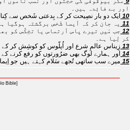
9
مگر بیوُقُوفی کی حُجّتوں اور نسب ناموں اور
اور بے فائِدہ ہیں۔
10
ایک دو بار نصِیحت کر کے بِدعتی شَخص سے کِنا
11
یہ جان کر کہ اَیسا شَخص برگشتہ ہوگیا ہے
12
جب مَیں تیرے پاس اَرتماس یا تخِکُس کو بھ
کر لِیا ہے۔
13
زِیناس عالمِ شرع اور اُپلّوس کو کوشِش کر کے 
14
اور ہمارے لوگ بھی ضرُورتوں کو رفع کرنے کے لِ
15
میرے سب ساتھی تُجھے سَلام کہتے ہیں جو اِیما
io Bible]