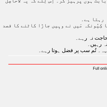
بابت ہوں پرہیز کر۔ اِس لِئے کہ یہ لاحاصِل
ا رہتا ہے۔
ا کِیُونکہ مَیں نے وہِیں جاڑا کاٹنے کا قصد
 حاجت نہ رہے۔
نہ رہیں۔
 کہہ۔ تُم سب پر فضل ہوتا رہے۔
Full onl