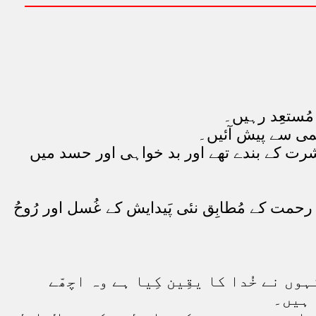
ے مُستعِد رہیں۔
یمی سے پیش آئیں۔
ِشرت کے بندے تھے اور بد خواہی اور حسد میں
حمت کے مُطابِق نئی پَیدایش کے غُسل اور رُوحُ
ہوں نے خُدا کا یقِین کِیا ہے وہ اچھّے
 ہیں۔