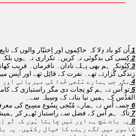
1
اُن کو یاد دِلا کہ حاکِموں اور اِختیّار والوں کے تا
2
کِسی کی بدگوئی نہ کریں۔ تکراری نہ ہوں بلکہ 
3
کِیُونکہ ہم بھی پہلے نادان۔ نافرمان۔ فریب کھ
زِندگی گُزارتے تھے۔ نفرت کے قائِل تھے اور آپس میں
4
مگر جب ہمارے مُنّجی خُدا کی مہربانی اور اِ
5
تو اُس نے ہم کو نِجات دی مگر راستبازی کے کامو
القدُس کے ہمیں نیا بنانے کے وسِیلہ سے۔
6
جِسے اُس نے ہمارے مُنّجی یِسُوع مسِیح کی معرفت
7
تاکہ ہم اُس کے فضل سے راستباز ٹھہر کر ہمیشہ ک
8
یہ بات سَچ ہے اور مَیں چاہتا ہُوں کہ تُو ا
کاموں میں لگے رہنے کا خیال رکھّیں۔ یہ با