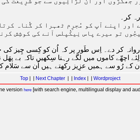
 جھگڑوں اور اُن لڑائِیوں سے جو شَرِیعَت کی 
رہ کر۔
 اور اپنے آپ کو مُجرِم ٹھہرا کر گُناہ کرت
یجُوں تو میرے پاس نِیکُپلس آنے کی کوشِش کرن
روانہ کر دے۔ اِس طَور پر کہ اُن کو کِسی چِیز کی
ئے اچھّے کاموں میں لگے رہنا سِکھیں تاکہ بے پھَل 
ن کے رُو سے ہمیں عزِیز رکھتے ہیں اُن سے سَلام
Top
| |
Next Chapter
| |
Index
| |
Wordproject
ine version
[with search engine, multilingual display and aud
here