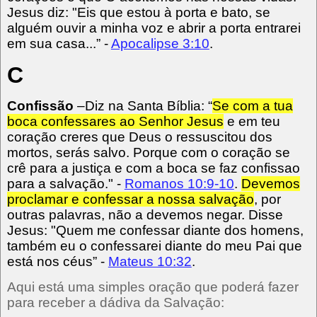
Jesus diz: "Eis que estou à porta e bato, se
alguém ouvir a minha voz e abrir a porta entrarei
em sua casa...” -
Apocalipse 3:10
.
C
Confissão
–Diz na Santa Bíblia: “
Se com a tua
boca confessares ao Senhor Jesus
e em teu
coração creres que Deus o ressuscitou dos
mortos, serás salvo. Porque com o coração se
crê para a justiça e com a boca se faz confissao
para a salvação." -
Romanos 10:9-10
.
Devemos
proclamar e confessar a nossa salvação
, por
outras palavras, não a devemos negar. Disse
Jesus: "Quem me confessar diante dos homens,
também eu o confessarei diante do meu Pai que
está nos céus” -
Mateus 10:32
.
Aqui está uma simples oração que poderá fazer
para receber a dádiva da Salvação: