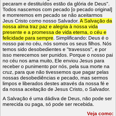
pecaram e destituídos estão da glória de Deus".
Todos nascemos com pecado [o pecado original]
e morreremos em pecado se não aceitarmos
Jeus Cristo como nosso Salvador.
A Salvação da
nossa alma traz paz e alegria à nossa vida
presente e a promessa de vida eterna, o céu e
felicidade para sempre
. Simplificando: Deus é o
nosso pai no céu, nós somos os seus filhos. Nós
temos sido desobedientes e "travessos", e por
isso merecemos ser punidos. Porque o nosso pai
no céu nos ama muito, Ele enviou Jesus para
receber o punimento por nós, pela sua morte na
cruz, para que não tivessemos que pagar pelas
nossas desobediências e pecado, mas sermos
limpos e liberados destes através da nossa fé e
da nossa aceitação de Jesus Cristo, o Salvador.
A Salvação é uma dádiva de Deus, não pode ser
merecida ou paga, só pode ser recebida.
Veja como: