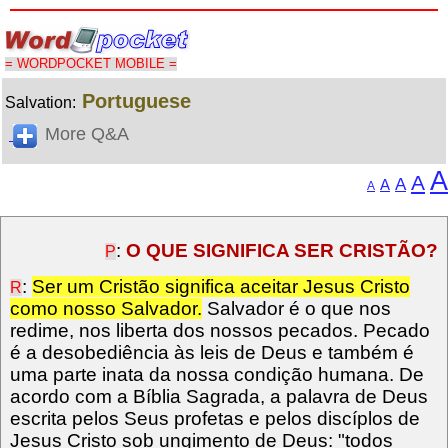
= WORDPOCKET MOBILE =
Portuguese
Salvation:
More Q&A
A
A
A
A
A
:
O QUE SIGNIFICA SER CRISTÃO?
P
:
Ser um Cristão significa aceitar Jesus Cristo
R
como nosso Salvador.
Salvador é o que nos
redime, nos liberta dos nossos pecados. Pecado
é a desobediência às leis de Deus e também é
uma parte inata da nossa condição humana. De
acordo com a Bíblia Sagrada, a palavra de Deus
escrita pelos Seus profetas e pelos discíplos de
Jesus Cristo sob ungimento de Deus: "todos