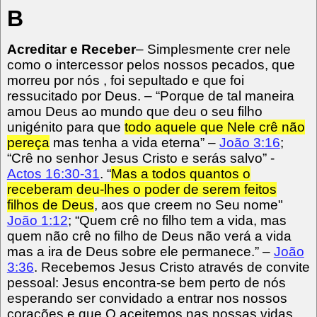
B
Acreditar e Receber
– Simplesmente crer nele
como o intercessor pelos nossos pecados, que
morreu por nós , foi sepultado e que foi
ressucitado por Deus. – “Porque de tal maneira
amou Deus ao mundo que deu o seu filho
unigénito para que
todo aquele que Nele crê não
pereça
mas tenha a vida eterna” –
João 3:16
;
“Crê no senhor Jesus Cristo e serás salvo” -
Actos 16:30-31
. “
Mas a todos quantos o
receberam deu-lhes o poder de serem feitos
filhos de Deus
, aos que creem no Seu nome"
João 1:12
; “Quem crê no filho tem a vida, mas
quem não crê no filho de Deus não verá a vida
mas a ira de Deus sobre ele permanece.” –
João
3:36
. Recebemos Jesus Cristo através de convite
pessoal: Jesus encontra-se bem perto de nós
esperando ser convidado a entrar nos nossos
corações e que O aceitemos nas nossas vidas.