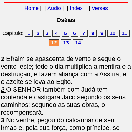
Home
| |
Audio
| |
Index
| |
Verses
Oséias
Capítulo:
1
2
3
4
5
6
7
8
9
10
11
12
13
14
1
Efraim se apascenta de vento e segue o
vento leste; todo o dia multiplica a mentira e a
destruição, e fazem aliança com a Assíria, e
o azeite se leva ao Egito.
2
O SENHOR também com Judá tem
contenda e castigará Jacó segundo os seus
caminhos; segundo as suas obras, o
recompensará.
3
No ventre, pegou do calcanhar de seu
irmão e, pela sua força, como príncipe, se