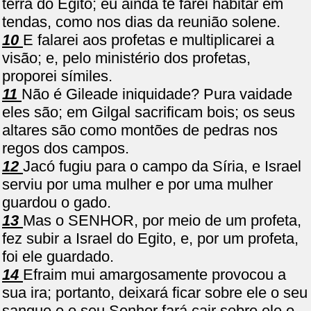
terra do Egito; eu ainda te farei habitar em
tendas, como nos dias da reunião solene.
10
E falarei aos profetas e multiplicarei a
visão; e, pelo ministério dos profetas,
proporei símiles.
11
Não é Gileade iniquidade? Pura vaidade
eles são; em Gilgal sacrificam bois; os seus
altares são como montões de pedras nos
regos dos campos.
12
Jacó fugiu para o campo da Síria, e Israel
serviu por uma mulher e por uma mulher
guardou o gado.
13
Mas o SENHOR, por meio de um profeta,
fez subir a Israel do Egito, e, por um profeta,
foi ele guardado.
14
Efraim mui amargosamente provocou a
sua ira; portanto, deixará ficar sobre ele o seu
sangue e o seu Senhor fará cair sobre ele o