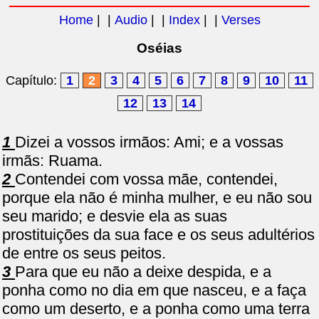
Home
| |
Audio
| |
Index
| |
Verses
Oséias
Capítulo:
1
2
3
4
5
6
7
8
9
10
11
12
13
14
1
Dizei a vossos irmãos: Ami; e a vossas
irmãs: Ruama.
2
Contendei com vossa mãe, contendei,
porque ela não é minha mulher, e eu não sou
seu marido; e desvie ela as suas
prostituições da sua face e os seus adultérios
de entre os seus peitos.
3
Para que eu não a deixe despida, e a
ponha como no dia em que nasceu, e a faça
como um deserto, e a ponha como uma terra