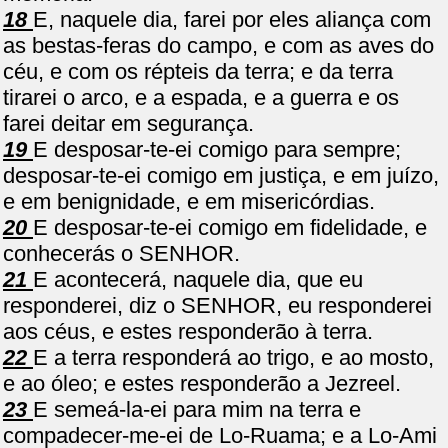
18
E, naquele dia, farei por eles aliança com
as bestas-feras do campo, e com as aves do
céu, e com os répteis da terra; e da terra
tirarei o arco, e a espada, e a guerra e os
farei deitar em segurança.
19
E desposar-te-ei comigo para sempre;
desposar-te-ei comigo em justiça, e em juízo,
e em benignidade, e em misericórdias.
20
E desposar-te-ei comigo em fidelidade, e
conhecerás o SENHOR.
21
E acontecerá, naquele dia, que eu
responderei, diz o SENHOR, eu responderei
aos céus, e estes responderão à terra.
22
E a terra responderá ao trigo, e ao mosto,
e ao óleo; e estes responderão a Jezreel.
23
E semeá-la-ei para mim na terra e
compadecer-me-ei de Lo-Ruama; e a Lo-Ami