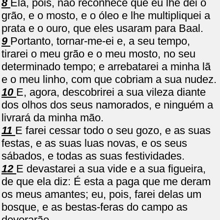
8
Ela, pois, não reconhece que eu lhe dei o
grão, e o mosto, e o óleo e lhe multipliquei a
prata e o ouro, que eles usaram para Baal.
9
Portanto, tornar-me-ei e, a seu tempo,
tirarei o meu grão e o meu mosto, no seu
determinado tempo; e arrebatarei a minha lã
e o meu linho, com que cobriam a sua nudez.
10
E, agora, descobrirei a sua vileza diante
dos olhos dos seus namorados, e ninguém a
livrará da minha mão.
11
E farei cessar todo o seu gozo, e as suas
festas, e as suas luas novas, e os seus
sábados, e todas as suas festividades.
12
E devastarei a sua vide e a sua figueira,
de que ela diz: É esta a paga que me deram
os meus amantes; eu, pois, farei delas um
bosque, e as bestas-feras do campo as
devorarão.