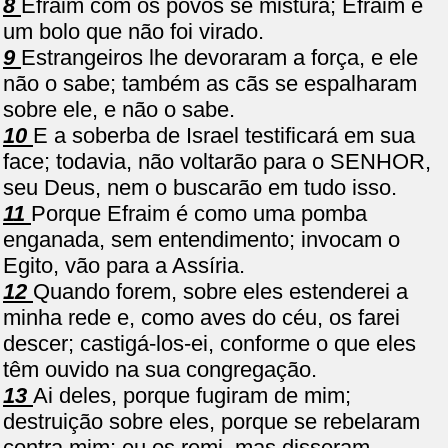
8
Efraim com os povos se mistura; Efraim é
um bolo que não foi virado.
9
Estrangeiros lhe devoraram a força, e ele
não o sabe; também as cãs se espalharam
sobre ele, e não o sabe.
10
E a soberba de Israel testificará em sua
face; todavia, não voltarão para o SENHOR,
seu Deus, nem o buscarão em tudo isso.
11
Porque Efraim é como uma pomba
enganada, sem entendimento; invocam o
Egito, vão para a Assíria.
12
Quando forem, sobre eles estenderei a
minha rede e, como aves do céu, os farei
descer; castigá-los-ei, conforme o que eles
têm ouvido na sua congregação.
13
Ai deles, porque fugiram de mim;
destruição sobre eles, porque se rebelaram
contra mim; eu os remi, mas disseram