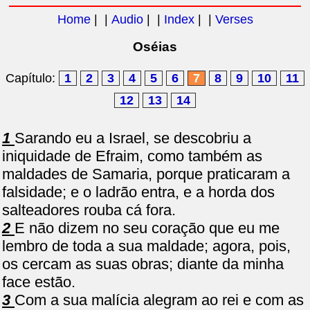
Home
| |
Audio
| |
Index
| |
Verses
Oséias
Capítulo:
1
2
3
4
5
6
7
8
9
10
11
12
13
14
1
Sarando eu a Israel, se descobriu a
iniquidade de Efraim, como também as
maldades de Samaria, porque praticaram a
falsidade; e o ladrão entra, e a horda dos
salteadores rouba cá fora.
2
E não dizem no seu coração que eu me
lembro de toda a sua maldade; agora, pois,
os cercam as suas obras; diante da minha
face estão.
3
Com a sua malícia alegram ao rei e com as